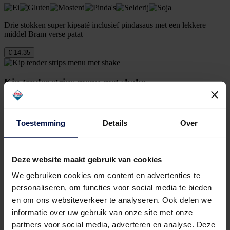
Drie stokken super kipsaté inclusief pindasaus met een lekkere
middel Bram verse patat
€ 14.35
Kip tender strips menu met shake
Lekkere malse licht gepaneerde gefrituurde kip met daarbij een
Toestemming
Details
Over
verse Bram en een milkshake naar keuze.
€ 15.95
Deze website maakt gebruik van cookies
We gebruiken cookies om content en advertenties te
Kip tender strips menu met drankje
personaliseren, om functies voor social media te bieden
en om ons websiteverkeer te analyseren. Ook delen we
informatie over uw gebruik van onze site met onze
Lekkere malse licht gepaneerde gefrituurde kip met daarbij een
verse Bram en een drankje naar keuze.
partners voor social media, adverteren en analyse. Deze