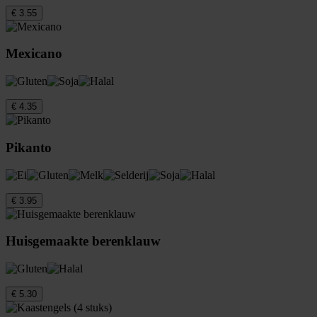
€ 3.55
Mexicano
€ 4.35
Pikanto
€ 3.95
Huisgemaakte berenklauw
€ 5.30