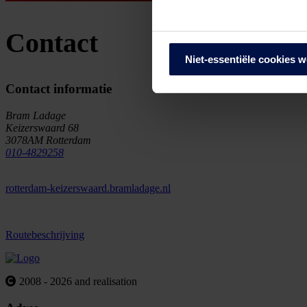
We werken samen met
68 d
Contact
Niet-essentiële cookies 
Contact informatie
Bram Ladage
Keizerswaard 68
3078AM Rotterdam
010-4829258
rotterdam-keizerswaard.bramladage.nl
Routebeschrijving
2008 - 2026 and realisation