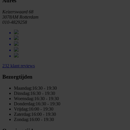
Adres
Keizerswaard 68
3078AM Rotterdam
010-4829258
232 klant reviews
Bezorgtijden
Maandag:
16:30 - 19:30
Dinsdag:
16:30 - 19:30
Woensdag:
16:30 - 19:30
Donderdag:
16:30 - 19:30
Vrijdag:
16:00 - 19:30
Zaterdag:
16:00 - 19:30
Zondag:
16:00 - 19:30